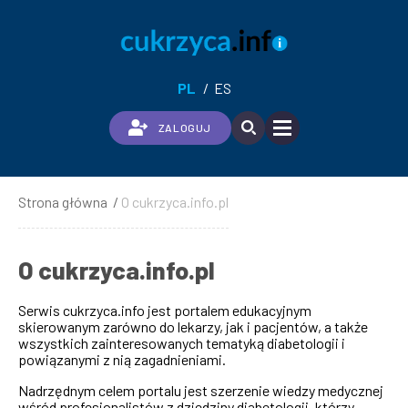
Przejdź
do
treści
PL
ES
ZALOGUJ
Strona główna
O cukrzyca.info.pl
Ścieżka
nawigacyjna
O cukrzyca.info.pl
Serwis cukrzyca.info jest portalem edukacyjnym
skierowanym zarówno do lekarzy, jak i pacjentów, a także
wszystkich zainteresowanych tematyką diabetologii i
powiązanymi z nią zagadnieniami.
Nadrzędnym celem portalu jest szerzenie wiedzy medycznej
wśród profesjonalistów z dziedziny diabetologii, którzy